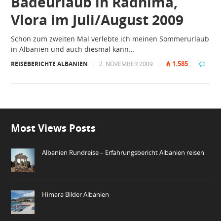
Badeurlaub in Radhima,
Vlora im Juli/August 2009
Schon zum zweiten Mal verlebte ich meinen Sommerurlaub
in Albanien und auch diesmal kann…
1.585
REISEBERICHTE ALBANIEN
|
2. NOVEMBER 2009
|
|
Most Views Posts
Albanien Rundreise – Erfahrungsbericht Albanien reisen
Himara Bilder Albanien