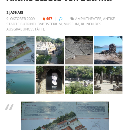
S.JASHARI
467
9. OKTOBER 2009
|
|
|
AMPHITHEATER
,
ANTIKE
STÄDTE BUTRINTI
,
BAPTISTERIUM
,
MUSEUM
,
RUINEN DES
AUSGRABUNGSSTÄTTE