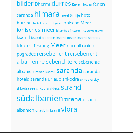
bilder
durres
Dhermi
ferien
Enver Hoxha
himara
saranda
hotel
hotel 6 milje
butrinti
Ionische Meer
hotel castle
Illyren
ionisches meer
islands of ksamil
kosovo travel
ksamil
ksamil albanien
ksamil inseln
ksamil saranda
Meer
lekuresi festung
nordalbanien
reisebericht
reisebericht
pogradec
albanien
reiseberichte
reiseberichte
saranda
albanien
saranda
reisen ksamil
hotels
saranda urlaub
shkodra
shkodra city
strand
shkodra see
shkodra videos
südalbanien
tirana
urlaub
vlora
albanien
urlaub in ksamil